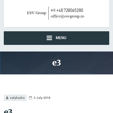
MENU
e3
valybadiu
3 July 2018
e3